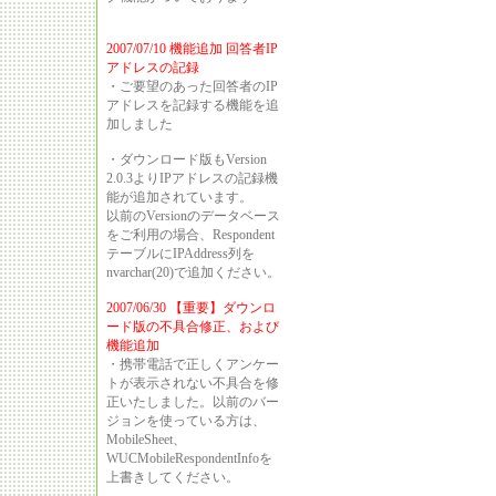
2007/07/10 機能追加 回答者IP
アドレスの記録
・ご要望のあった回答者のIP
アドレスを記録する機能を追
加しました
・ダウンロード版もVersion
2.0.3よりIPアドレスの記録機
能が追加されています。
以前のVersionのデータベース
をご利用の場合、Respondent
テーブルにIPAddress列を
nvarchar(20)で追加ください。
2007/06/30 【重要】ダウンロ
ード版の不具合修正、および
機能追加
・携帯電話で正しくアンケー
トが表示されない不具合を修
正いたしました。以前のバー
ジョンを使っている方は、
MobileSheet、
WUCMobileRespondentInfoを
上書きしてください。