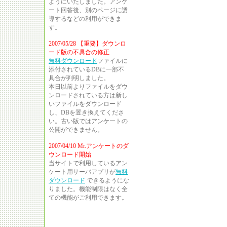
ようにいたしました。アンケ
ート回答後、別のページに誘
導するなどの利用ができま
す。
2007/05/28 【重要】ダウンロ
ード版の不具合の修正
無料ダウンロード
ファイルに
添付されているDBに一部不
具合が判明しました。
本日以前よりファイルをダウ
ンロードされている方は新し
いファイルをダウンロード
し、DBを置き換えてくださ
い。古い版ではアンケートの
公開ができません。
2007/04/10 Mr.アンケートのダ
ウンロード開始
当サイトで利用しているアン
ケート用サーバアプリが
無料
ダウンロード
できるようにな
りました。機能制限はなく全
ての機能がご利用できます。