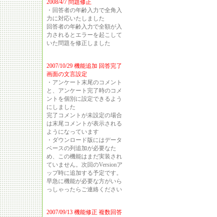
2008/4/7 問題修正
・回答者の年齢入力で全角入
力に対応いたしました
回答者の年齢入力で全額が入
力されるとエラーを起こして
いた問題を修正しました
2007/10/29 機能追加 回答完了
画面の文言設定
・アンケート末尾のコメント
と、アンケート完了時のコメ
ントを個別に設定できるよう
にしました
完了コメントが未設定の場合
は末尾コメントが表示される
ようになっています
・ダウンロード版にはデータ
ベースの列追加が必要なた
め、この機能はまだ実装され
ていません。次回のVersionア
ップ時に追加する予定です。
早急に機能が必要な方がいら
っしゃったらご連絡ください
2007/09/13 機能修正 複数回答