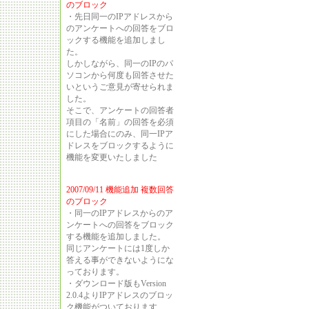
のブロック
・先日同一のIPアドレスから
のアンケートへの回答をブロ
ックする機能を追加しまし
た。
しかしながら、同一のIPのパ
ソコンから何度も回答させた
いというご意見が寄せられま
した。
そこで、アンケートの回答者
項目の「名前」の回答を必須
にした場合にのみ、同一IPア
ドレスをブロックするように
機能を変更いたしました
2007/09/11 機能追加 複数回答
のブロック
・同一のIPアドレスからのア
ンケートへの回答をブロック
する機能を追加しました。
同じアンケートには1度しか
答える事ができないようにな
っております。
・ダウンロード版もVersion
2.0.4よりIPアドレスのブロッ
ク機能がついております