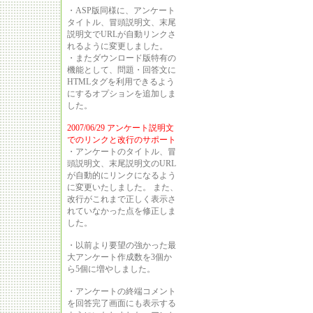
・ASP版同様に、アンケート
タイトル、冒頭説明文、末尾
説明文でURLが自動リンクさ
れるように変更しました。
・またダウンロード版特有の
機能として、問題・回答文に
HTMLタグを利用できるよう
にするオプションを追加しま
した。
2007/06/29 アンケート説明文
でのリンクと改行のサポート
・アンケートのタイトル、冒
頭説明文、末尾説明文のURL
が自動的にリンクになるよう
に変更いたしました。 また、
改行がこれまで正しく表示さ
れていなかった点を修正しま
した。
・以前より要望の強かった最
大アンケート作成数を3個か
ら5個に増やしました。
・アンケートの終端コメント
を回答完了画面にも表示する